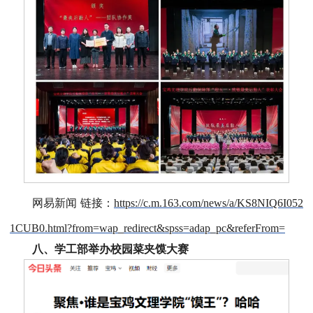
网易新闻 链接：
https://c.m.163.com/news/a/KS8NIQ6I052
1CUB0.html?from=wap_redirect&spss=adap_pc&referFrom=
八、学工部举办校园菜夹馍大赛