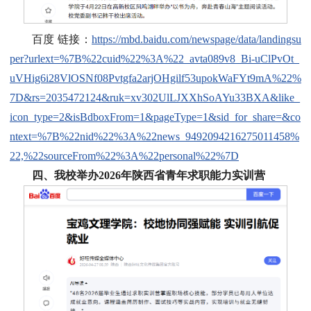
百度 链接：
https://mbd.baidu.com/newspage/data/landingsu
per?urlext=%7B%22cuid%22%3A%22_avta089v8_Bi-uClPvOt_
uVHig6i28VlOSNf08Pvtgfa2arjOHgilf53upokWaFYt9mA%22%
7D&rs=2035472124&ruk=xv302UlLJXXhSoAYu33BXA&like_
icon_type=2&isBdboxFrom=1&pageType=1&sid_for_share=&co
ntext=%7B%22nid%22%3A%22news_9492094216275011458%
22,%22sourceFrom%22%3A%22personal%22%7D
四、我校举办2026年陕西省青年求职能力实训营