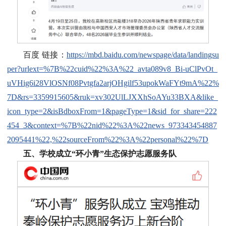
百度 链接：
https://mbd.baidu.com/newspage/data/landingsu
per?urlext=%7B%22cuid%22%3A%22_avta089v8_Bi-uClPvOt_
uVHig6i28VlOSNf08Pvtgfa2arjOHgilf53upokWaFYt9mA%22%
7D&rs=3359915605&ruk=xv302UlLJXXhSoAYu33BXA&like_
icon_type=2&isBdboxFrom=1&pageType=1&sid_for_share=222
454_3&context=%7B%22nid%22%3A%22news_973343454887
2095441%22,%22sourceFrom%22%3A%22personal%22%7D
五、学校成立“环小青”生态保护志愿服务队