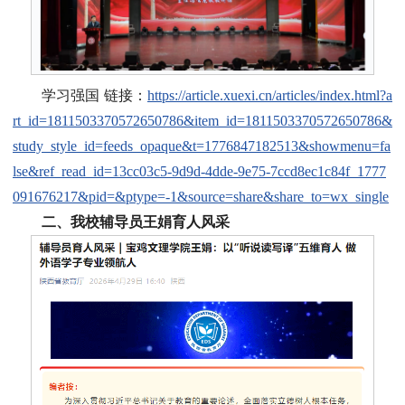
学习强国 链接：
https://article.xuexi.cn/articles/index.html?a
rt_id=1811503370572650786&item_id=1811503370572650786&
study_style_id=feeds_opaque&t=1776847182513&showmenu=fa
lse&ref_read_id=13cc03c5-9d9d-4dde-9e75-7ccd8ec1c84f_1777
091676217&pid=&ptype=-1&source=share&share_to=wx_single
二、我校辅导员王娟育人风采