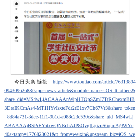
今日头条 链接：
https://www.toutiao.com/article/76313894
09430962688/?app=news_article&module_name=iOS_tt_others&
share_did=MS4wLjACAAAAnWipHTOpSZmJ7TtRChexmBIB
3DraIKCmAs4-MT1HYvIsxteFdr2rE1xv7Ch67Vr3&share_token
=8d84a731-3dee-11f1-9b1d-a088c23e530c&share_uid=MS4wLj
ABAAAAjBSPrEYatxwQNEchAJP8OygILjqzoS6qimAj9WYc
40s×tamp=1776823021&tt_from=weixin&upstream_biz=iOS_we