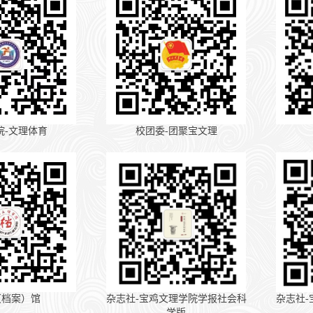
院-文理体育
校团委-团聚宝文理
（档案）馆
杂志社-宝鸡文理学院学报社会科
杂志社
学版