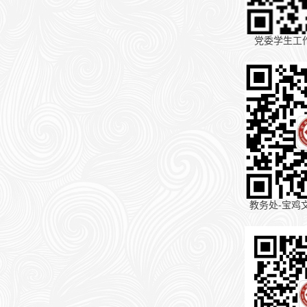
党委学生工
教务处-宝鸡