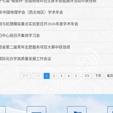
十七届“格致杯”全国物理师范生教学技能展评活动中获佳绩
26年中国地理学会（西北地区）学术年会
测与机理模拟重点实验室召开2026年度学术年会
习中心组召开集体学习会
西省第二届青年志愿服务项目大赛中获佳绩
国际化办学高质量发展工作会议
...
首页
上页
1
2
3
4
5
571
下页
尾页