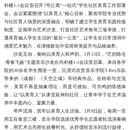
朴楼1-1会议室召开7号公寓“一站式”学生社区美育工作部署
会。会议紧紧围绕“以美育人”核心目标，聚焦学院专业优势
与社区育人场景的深度融合，明确了建立学生美育实践轮值
制度、定期举办艺术沙龙、打造社区艺术角等三项举措，打
通美育融入学生生活的“最后一公里”，让学生在日常浸润中
感受艺术魅力，在潜移默化中实现审美提升与品格涵养。
沙龙互动，奏响以美育人和声韵。3月13日，“艺韵陈仓
·青春飞扬”主题音乐沙龙在尚朴楼1-1会议室启幕。来自各学
院的30余名学生围坐一堂，沉浸式欣赏音乐学院T-Rex乐队
带来的《成都》《天空之城》等经典作品。在聆听与交流
中，美育不再是抽象理论，而是可感知、可共鸣的情感体
验，让“以美育人”从课堂延伸到社区，让青年学子在艺术滋
养中丰盈内心、凝聚力量。
琴声流淌，筑牢以美育人生活场。3月9日起，每周一至
周五在食堂三楼，音乐学院选派优秀学生志愿者轮流演奏钢
琴，用艺术点亮师生就餐时光。从舒缓轻音乐到流行旋律，