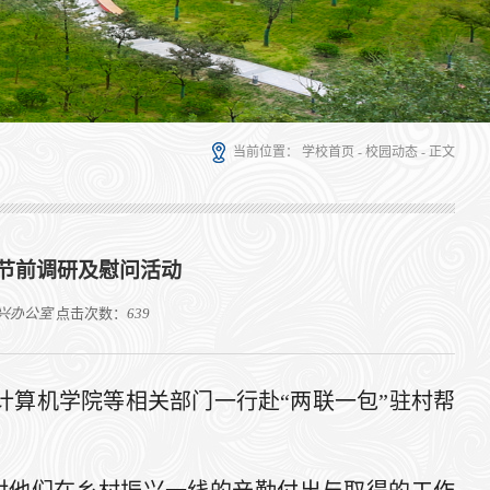
当前位置：
学校首页
-
校园动态
- 正文
春节前调研及慰问活动
兴办公室
点击次数：
639
计算机学院等相关部门一行赴“两联一包”驻村帮