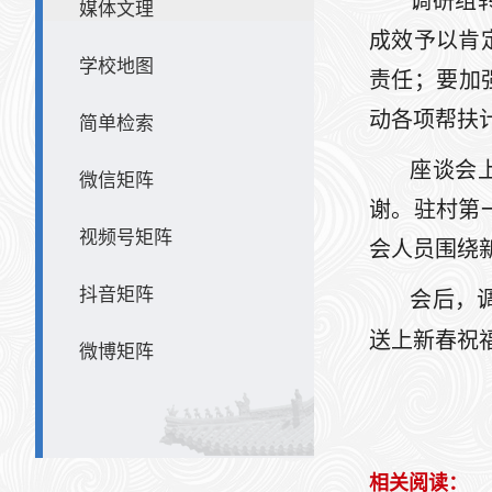
调研组
媒体文理
成效予以肯
学校地图
责任；要加
动各项帮扶
简单检索
座谈会
微信矩阵
谢。驻村第
视频号矩阵
会人员围绕
抖音矩阵
会后，
送上新春祝福
微博矩阵
相关阅读：