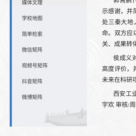
郭霄鹏
媒体文理
示感谢，并
学校地图
处三秦大地
命。双方应
简单检索
关、成果转
微信矩阵
侯成义
视频号矩阵
高度评价，
未来在科研
抖音矩阵
西安工
微博矩阵
宇欢 审核/