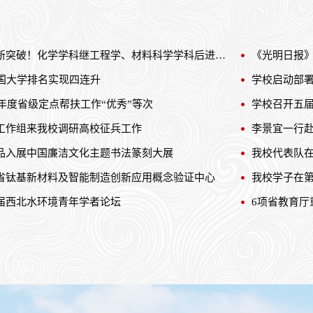
学科建设再迎新突破！化学学科继工程学、材料科学学科后进入E...
中国大学排名实现四连升
学校启动部
5年度省级定点帮扶工作“优秀”等次
学校召开五
工作组来我校调研高校征兵工作
李景宜一行
品入展中国廉洁文化主题书法篆刻大展
省钛基新材料及智能制造创新应用概念验证中心
我校学子在第
届西北水环境青年学者论坛
6项省教育厅