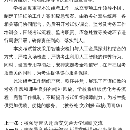
学校高度重视本次组考工作，成立专项工作领导小组，
制定了详细的工作方案和应急预案。由教务处牵头统筹，各
相关部门协同配合，先后召开考试协调会、监考及考务工作
培训会，围绕考试流程、监考职责、应急处置等关键环节进
行周密部署，确保责任到岗、落实到人。
本次考试首次采用智能安检门与人工金属探测相结合的
方式，严格入场检查，严防考生利用人工智能的作弊行为。
同时，设置专用存包处，安排志愿者全程值守，在严把组考
质量关的同时，为考生提供暖心服务保障。
此次组考工作组织严密、秩序井然，展现了严谨细致的
考务作风和师生良好的精神风貌。学校将继续优化考务流
程，完善工作机制，不断提升考试组织保障能力，为考生提
供更加优质、便捷的服务。（教务处 文/刘媛 审核/周喜华）
上一条：
校领导带队赴西安交通大学调研交流
下一条：
校领导和处级干部深入课堂听课确保新学期教