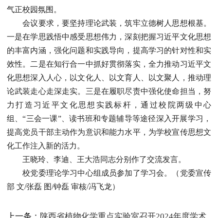
气正校园氛围。
会议要求，要坚持理论武装，筑牢立德树人思想根基。
一是在学思践悟中感受思想伟力，深刻把握习近平文化思想
的丰富内涵，强化问题和实践导向，提高学习的针对性和实
效性。二是在知行合一中抓好贯彻落实，全力推动习近平文
化思想深入人心，以文化人、以文育人、以文聚人，推动理
论武装走心走深走实。三是在履职尽责中强化使命担当，努
力打造习近平文化思想实践标杆，通过校院两级中心
组、“三会一课”、读书班和专题辅导等途径深入开展学习，
提高党员干部主动作为意识和能力水平，为学校宣传思想文
化工作注入新的活力。
王晓玲、李迪、王大浩同志分别作了交流发言。
校党委理论学习中心组成员参加了学习会。（党委宣传
部 文/张磊 图/钟磊 审核/冯飞龙）
上一条：
陕西省植物化学重点实验室召开2024年度学术