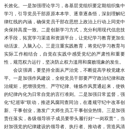
长效化。一是加强理论学习，各基层党组织要定期组织集中
学习，引导党员干部原原本本学、逐章逐条悟，深刻理解纪
律红线的内涵，确保党员干部在思想上政治上行动上同党中
央保持高度一致。二是创新学习方式，充分利用现代信息技
术手段，拓宽学习渠道和资源平台，让党纪学习教育更加生
动活泼、入脑入心。三是注重实践教育，将党纪学习教育与
实际工作相结合，自觉在实践中感受党纪的严肃性和重要
性，规范权力运行，坚决防止权力滥用和腐败现象的发生。
会议强调，要坚持全面从严治党，不断提高学校党建水
平。一是加强作风建设，全校党员干部要严守政治纪律和政
治规矩，把增强党性、严守纪律、锤炼作风贯通起来，使铁
的纪律内化为日常自觉的言行准则。二是加强日常监督，强
化“纪巡审”联动，推进风腐同查同治，在遵规守纪中改革创
新、干事创业，激发广大师生员工干事创业热情。三是加强
责任落实，各级领导班子成员要带头履行好“一岗双责”，当
好加强党的纪律建设的领导者、执行者、推动者，营造风清