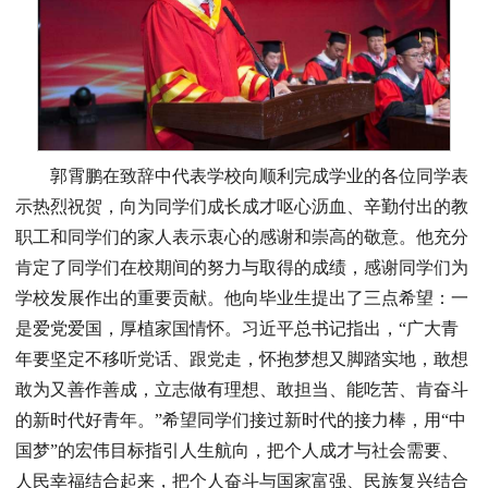
郭霄鹏在致辞中代表学校向顺利完成学业的各位同学表
示热烈祝贺，向为同学们成长成才呕心沥血、辛勤付出的教
职工和同学们的家人表示衷心的感谢和崇高的敬意。他充分
肯定了同学们在校期间的努力与取得的成绩，感谢同学们为
学校发展作出的重要贡献。他向毕业生提出了三点希望：一
是爱党爱国，厚植家国情怀。习近平总书记指出，“广大青
年要坚定不移听党话、跟党走，怀抱梦想又脚踏实地，敢想
敢为又善作善成，立志做有理想、敢担当、能吃苦、肯奋斗
的新时代好青年。”希望同学们接过新时代的接力棒，用“中
国梦”的宏伟目标指引人生航向，把个人成才与社会需要、
人民幸福结合起来，把个人奋斗与国家富强、民族复兴结合