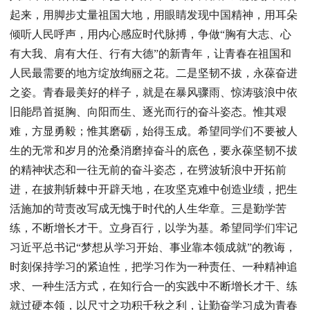
起来，用脚步丈量祖国大地，用眼睛发现中国精神，用耳朵
倾听人民呼声，用内心感应时代脉搏，争做“胸有大志、心
有大我、肩有大任、行有大德”的新青年，让青春在祖国和
人民最需要的地方绽放绚丽之花。二是坚韧不拔，永葆奋进
之姿。青春最美好的样子，就是在暴风骤雨、惊涛骇浪中依
旧能昂首挺胸、向阳而生、逐光而行的奋斗姿态。惟其艰
难，方显勇毅；惟其磨砺，始得玉成。希望同学们不要被人
生的无常和岁月的沧桑消磨掉奋斗的底色，要永葆坚韧不拔
的精神状态和一往无前的奋斗姿态，在劈波斩浪中开拓前
进，在披荆斩棘中开辟天地，在攻坚克难中创造业绩，把生
活施加的苛责改写成无愧于时代的人生华章。三是勤学苦
练，不断增长才干。立身百行，以学为基。希望同学们牢记
习近平总书记“梦想从学习开始、事业靠本领成就”的教诲，
时刻保持学习的紧迫性，把学习作为一种责任、一种精神追
求、一种生活方式，在知行合一的实践中不断增长才干、练
就过硬本领，以尺寸之功积千秋之利，让勤奋学习成为青春