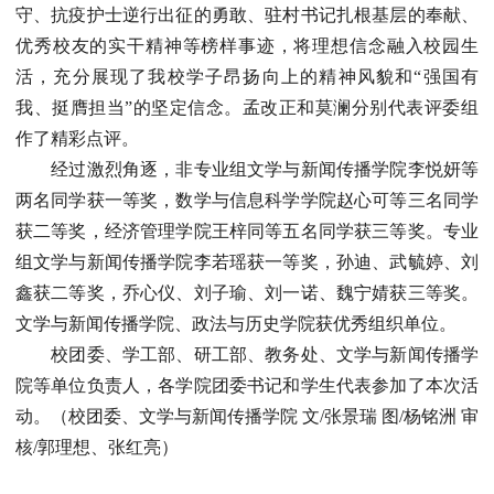
守、抗疫护士逆行出征的勇敢、驻村书记扎根基层的奉献、
优秀校友的实干精神等榜样事迹，将理想信念融入校园生
活，充分展现了我校学子昂扬向上的精神风貌和“强国有
我、挺膺担当”的坚定信念。孟改正和莫澜分别代表评委组
作了精彩点评。
经过激烈角逐，非专业组文学与新闻传播学院李悦妍等
两名同学获一等奖，数学与信息科学学院赵心可等三名同学
获二等奖，经济管理学院王梓同等五名同学获三等奖。专业
组文学与新闻传播学院李若瑶获一等奖，孙迪、武毓婷、刘
鑫获二等奖，乔心仪、刘子瑜、刘一诺、魏宁婧获三等奖。
文学与新闻传播学院、政法与历史学院获优秀组织单位。
校团委、学工部、研工部、教务处、文学与新闻传播学
院等单位负责人，各学院团委书记和学生代表参加了本次活
动。（校团委、文学与新闻传播学院 文/张景瑞 图/杨铭洲 审
核/郭理想、张红亮）