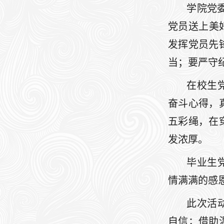
学院党
党员送上美
发挥党员先
当；要严守
在校生
奋斗心得，
五彩绳，在
发浓厚。
毕业生
情满满的感
此次活
自信；借助