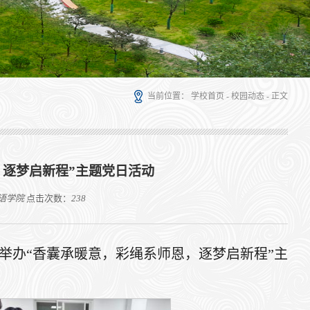
当前位置：
学校首页
-
校园动态
- 正文
，逐梦启新程”主题党日活动
语学院
点击次数：
238
室举办“香囊承暖意，彩绳系师恩，逐梦启新程”主