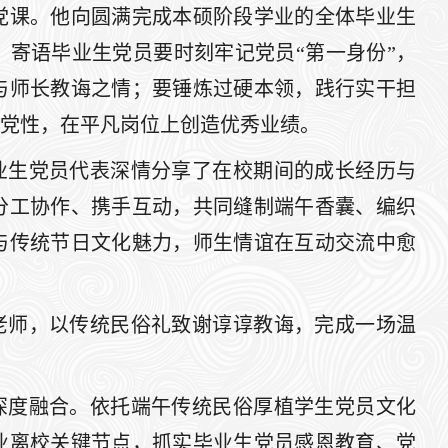
微党课。他向圆满完成本硕阶段学业的全体毕业生
寄语毕业生党员要时刻牢记党员“第一身份”，
与师长教诲之情；要锤炼过硬本领，践行实干担
党性，在平凡岗位上创造优秀业绩。
业生党员代表深情分享了在校期间的成长经历与
分工协作、携手互动，共同缝制端午香囊、编织
与传统节日文化魅力，师生情谊在互动交流中愈
老师，以传统民俗礼致谢谆谆教诲，完成一场温
深度融合。依托端午传统民俗厚植学生党员文化
业离校关键节点，抓实毕业生党员感恩教育、党