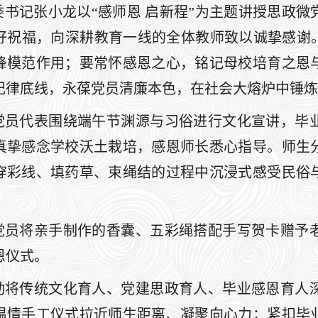
委书记张小龙以“感师恩 启新程”为主题讲授思政
好祝福，向深耕教育一线的全体教师致以诚挚感谢。
锋模范作用；要常怀感恩之心，铭记母校培育之恩
纪律底线，永葆党员清廉本色，在社会大熔炉中锤炼
党员代表围绕端午节渊源与习俗进行文化宣讲，毕
真挚感念学校沃土栽培，感恩师长悉心指导。师生
穿彩线、填药草、束绳结的过程中沉浸式感受民俗
党员将亲手制作的香囊、五彩绳搭配手写贺卡赠予
恩仪式。
动将传统文化育人、党建思政育人、毕业感恩育人
温情手工仪式拉近师生距离、凝聚向心力；紧扣毕