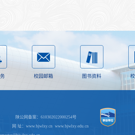
务
校园邮箱
图书资料
校
公网备案：610302022000254号
.bjwlxy.cn www.bjwlxy.edu.cn