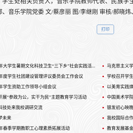
、学生处相关负责人，音乐学院教师代表、民族学生
、音乐学院党委 文/蔡彦丽 图/李继刚 审核/郝晓
6年大学生暑期文化科技卫生“三下乡”社会实践活...
马克思主义学
25年度学生社团建设管理评议委员会工作会议
学校召开学
6年学生资助工作领导小组会议
以美育实践焕
开展“参政为公，实干为民”主题教育学习活动
中国美术学
科技处来我校调研交流
银发初心映晚
梦未来
我校国际合
6年春季学期教职工心理素质拓展活动
教育发展基