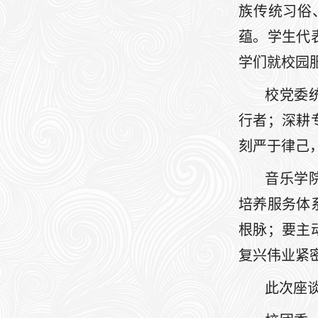
族传统习俗
蕴。学生代
学们就校园
校党委
行者；深耕
刻严于律己
音乐学
培养服务体
根脉；要主
复兴伟业紧
此次座