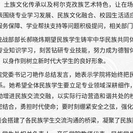
、土族文化传承以及柯尔克孜族艺术特色，让在
表围绕专业学习发展、民族文化融合、校园生活适
服务保障、学业帮扶支持等问题积极提问，相关部门
统战部部长郝晓炜期望民族学生铸牢中华民族共同
专业知识学习，刻苦钻研专业技能，努力成为德智
，以身作则树立新时代大学生的良好形象。
院党委书记刁艳作总结发言，她表示学院将始终把
系。她希望全体民族学生要立足专业领域深耕细作
动增进民族交流交融，以实际行动营造和谐共处的
密结合，勇担时代使命；要时刻绷紧安全之弦，强化
谈会搭建了各民族学生交流沟通的桥梁，凝聚了民族