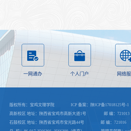
一网通办
个人门户
网络服
版权所有：宝鸡文理学院 ICP 备案：
陕ICP备17018125号-1
高新校区 地址：陕西省宝鸡市高新大道1号 邮 编：721013 陕
石鼓校区 地址：陕西省宝鸡市宝光路44号 邮 编：721016 网 址：www