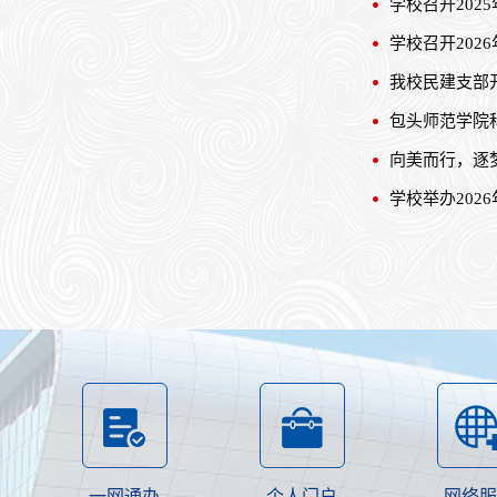
学校召开20
学校召开202
我校民建支部
包头师范学院
向美而行，逐
学校举办202
一网通办
个人门户
网络服