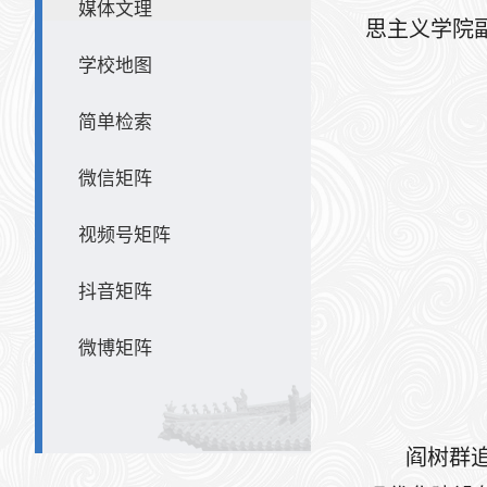
媒体文理
思主义学院
学校地图
简单检索
微信矩阵
视频号矩阵
抖音矩阵
微博矩阵
阎树群