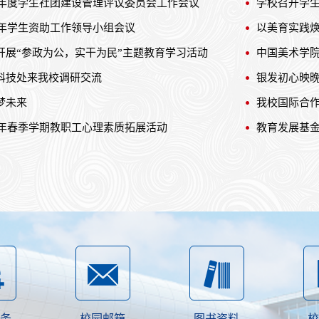
25年度学生社团建设管理评议委员会工作会议
学校召开学
6年学生资助工作领导小组会议
以美育实践焕
开展“参政为公，实干为民”主题教育学习活动
中国美术学
科技处来我校调研交流
银发初心映晚
梦未来
我校国际合
6年春季学期教职工心理素质拓展活动
教育发展基
务
校园邮箱
图书资料
校