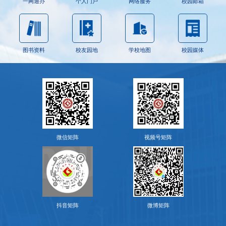
一网通办
个人门户
网络服务
校园邮箱
图书资料
校友园地
学校地图
校园媒体
微信矩阵
视频号矩阵
抖音矩阵
微博矩阵